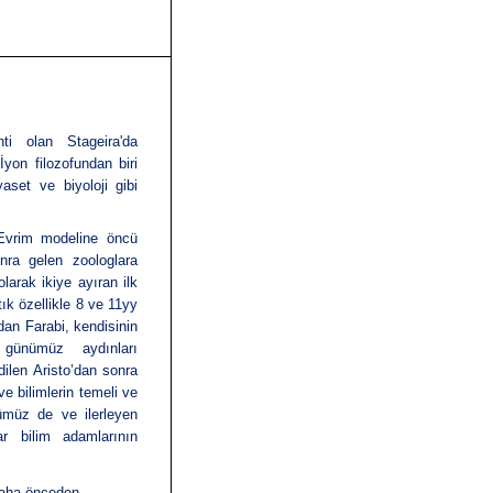
nti olan
Stageira
'da
yon filozofundan biri
yaset
ve
biyoloji
gibi
Evrim modeline öncü
nra gelen zoologlara
larak ikiye ayıran ilk
ık özellikle 8 ve 11yy
ndan Farabi, kendisinin
 günümüz aydınları
dilen Aristo’dan sonra
e bilimlerin temeli ve
nümüz de ve ilerleyen
ar bilim adamlarının
 daha önceden