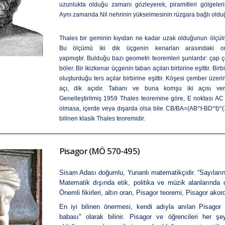
uzunlukta olduğu zamanı gözleyerek,
piramitleri
gölgeleri
Aynı zamanda Nil nehrinin yükselmesinin rüzgara bağlı oldu
Thales bir geminin kıyıdan ne kadar uzak olduğunun ölçülme
Bu ölçümü iki dik üçgenin kenarları arasındaki ora
yapmıştır.
Bulduğu bazı geometri teoremleri şunlardır: çap ç
böler. Bir ikizkenar üçgenin taban açıları birbirine eşittir. Bir
oluşturduğu ters açılar birbirine eşittir. Köşesi çember üze
açı, dik açıdır. Tabanı ve buna komşu iki açısı veril
Genelleştirilmiş 1959 Thales teoremine göre, E noktası AC 
olmasa, içerde veya dışarda olsa bile CB/BA=(AB^t-BD^t)^(1/t
bilinen klasik Thales teoremidir.
Pisagor (MÖ 570-495)
Sisam Adası doğumlu, Yunanlı matematikçidir. “Sayıların b
Matematik dışında etik, politika ve müzik alanlarında 
Önemli fikirleri, altın oran, Pisagor teoremi, Pisagor akor
En iyi bilinen önermesi, kendi adıyla anılan
Pisagor 
babası" olarak bilinir. Pisagor ve öğrencileri her şey