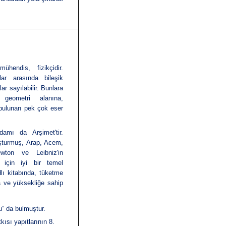
hendis, fizikçidir.
ar arasında bileşik
ar sayılabilir. Bunlara
 geometri alanına,
a bulunan pek çok eser
amı da Arşimet'tir.
uşturmuş, Arap, Acem,
wton
ve
Leibniz
'in
için iyi bir temel
lı kitabında, tüketme
a ve yüksekliğe sahip
u” da bulmuştur.
kısı yapıtlarının 8.