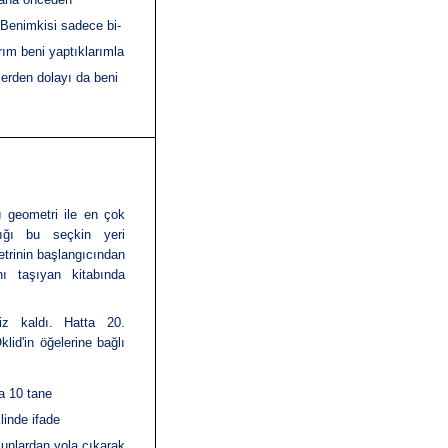
 Benimkisi sadece bi­
ım beni yaptıklarımla
lerden dolayı da beni
ı geometri ile en çok
dığı bu seçkin yeri
trinin başlangıcından
ı taşıyan kitabında
iz kaldı. Hatta
20.
lid'in öğelerine bağlı
da 10 tane
linde ifade
 Bunlardan yola çıkarak