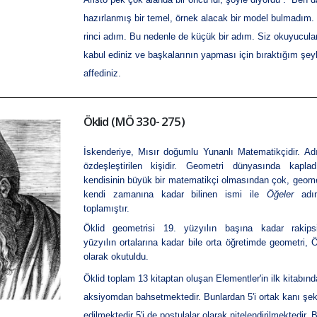
hazırlanmış bir temel, ör­nek alacak bir model bulmadım.
rinci adım. Bu nedenle de küçük bir adım. Siz okuyucular
kabul ediniz ve baş­kalarının yapması için bıraktığım şey
affediniz.
Öklid (MÖ 330- 275)
İskenderiye, Mısır doğumlu Yunanlı Matematikçidir. A
d
özdeşleştirilen kişidir. Geometri dünyasında kapla
kendisinin büyük bir matematikçi olmasından çok, geome
kendi zamanına kadar bilinen ismi ile
Öğeler
adın
toplamıştır.
Öklid geometrisi
19. yüzyılın
başına kadar rakips
yüzyılın
ortalarına kadar bile orta öğretimde geometri, Ök
olarak okutuldu.
Öklid toplam 13 kitaptan oluşan Elementler'in ilk kitabın
aksiyomdan bahsetmektedir. Bunlardan 5'i ortak kanı şek
edilmektedir 5'i de postulalar olarak nitelendirilmektedir.