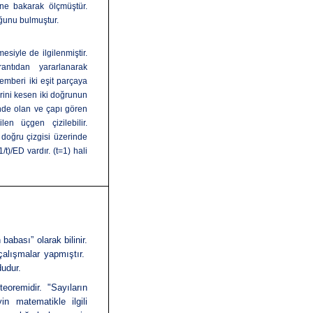
ne bakarak ölçmüştür.
ğunu bulmuştur.
siyle de ilgilenmiştir.
ntıdan yararlanarak
emberi iki eşit parçaya
birini kesen iki doğrunun
rinde olan ve çapı gören
en üçgen çizilebilir.
doğru çizgisi üzerinde
)/ED vardır. (t=1) hali
abası” olarak bilinir.
çalışmalar yapmıştır.
dudur.
teoremidir
. "Sayıların
in matematikle ilgili