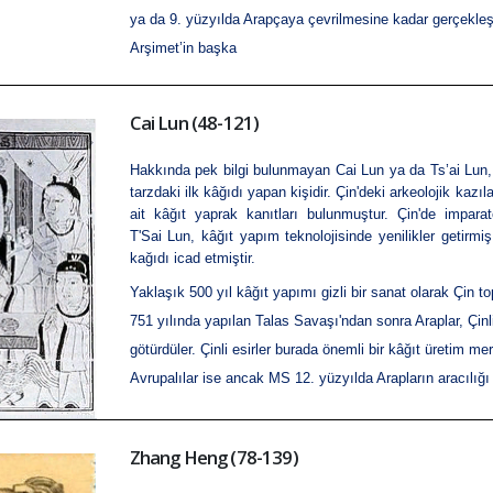
ya da 9. yüzyılda Arapçaya çevrilmesine kadar gerçekle
Arşimet’in başka
Cai Lun (48-121)
Hakkında pek bilgi bulunmayan Cai Lun ya da Ts’ai Lun
tarzdaki ilk
kâğıdı
yapan kişidir.
Çin
'deki arkeolojik kazı
ait kâğıt yaprak kanıtları bulunmuştur. Çin'de impar
T'Sai Lun, kâğıt yapım teknolojisinde yenilikler getirm
kağıdı icad etmiştir.
Yaklaşık 500 yıl kâğıt yapımı gizli bir sanat olarak Çin t
751 yılında yapılan Talas Savaşı'ndan sonra Araplar, Çinl
götürdüler. Çinli esirler burada önemli bir kâğıt üretim mer
Avrupalılar ise ancak MS 12. yüzyılda Arapların aracılığı i
Zhang Heng (78-139)