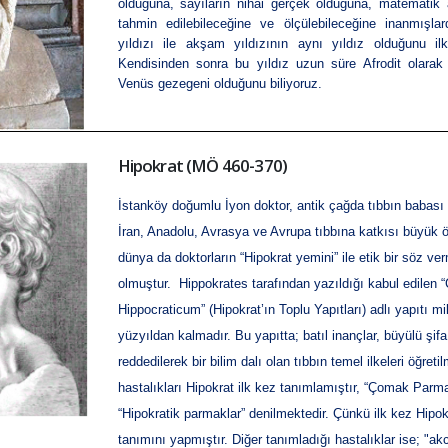
olduğuna, sayıların nihai gerçek olduğuna, matematik a
tahmin edilebileceğine ve ölçülebileceğine inanmışla
yıldızı ile akşam yıldızının aynı yıldız olduğunu il
Kendisinden sonra bu yıldız uzun süre Afrodit olarak
Venüs gezegeni olduğunu biliyoruz.
Hipokrat (MÖ 460-370)
İstanköy doğumlu İyon doktor, antik çağda tıbbın babası o
İran, Anadolu, Avrasya ve Avrupa tıbbına katkısı büyük 
dünya da doktorların “Hipokrat yemini” ile etik bir söz ve
olmuştur.
Hippokrates tarafından yazıldığı kabul edilen “
Hippocraticum
” (Hipokrat’ın Toplu Yapıtları) adlı yapıtı 
yüzyıldan kalmadır. Bu yapıtta;
batıl inançlar
,
büyülü
şifa
reddedilerek bir bilim dalı olan tıbbın temel ilkeleri öğretil
hastalıkları Hipokrat ilk kez tanımlamıştır, “Çomak Parma
“Hipokratik parmaklar” denilmektedir. Çünkü ilk kez Hipok
tanımını yapmıştır. Diğer tanımladığı hastalıklar ise; "
akc