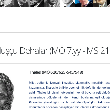
luşçu Dehalar (MÖ 7.yy - MS 21.
Thales (MÖ 620/625-545/548)
Milet doğumlu İyonyalı filozoftur. Matematik, metafizik, a
kazanmıştır. Thales’le birlikte geometri ilk defa tümdengelims
geldi. Thales bir cismin gölgesinin kendi boyuna eşit olduğ
cisimlerinde gölgelerinin de , kendi boylarına eşit olduğ
Piramidin yüksekliğini de bu şekilde ölçmüştür.
Astronom
dönümlerini önceden hesaplayan biri olarak astronomdur. G