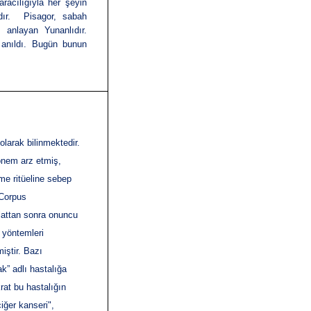
racılığıyla her şeyin
rdır. Pisagor, sabah
k anlayan Yunanlıdır.
 anıldı. Bugün bunun
larak bilinmektedir.
önem arz etmiş,
rme ritüeline sebep
Corpus
milattan sonra onuncu
 yöntemleri
miştir. Bazı
k” adlı hastalığa
rat bu hastalığın
iğer kanseri
",