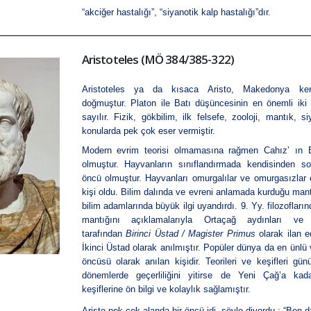
“akciğer hastalığı”, “siyanotik kalp hastalığı”dır.
Aristoteles (MÖ 384/385-322)
Aristoteles
ya da kısaca Aristo, Makedonya ke
doğmuştur.
Platon
ile Batı düşüncesinin en önemli iki İ
sayılır.
Fizik
,
gökbilim
, ilk felsefe,
zooloji
,
mantık
,
si
konularda pek çok eser vermiştir.
Modern evrim teorisi olmamasına rağmen Cahız’ ın 
olmuştur. Hayvanların sınıflandırmada kendisinden so
öncü olmuştur. Hayvanları omurgalılar ve omurgasızlar o
kişi oldu. Bilim dalında ve evreni anlamada kurduğu mant
bilim adamlarında büyük ilgi uyandırdı. 9. Yy. filozofları
mantığını açıklamalarıyla Ortaçağ aydınları ve
tarafından
Birinci Üstad / Magister Primus
olarak ilan e
İkinci Üstad olarak anılmıştır. Popüler dünya da en ünlü v
öncüsü olarak anılan kişidir. Teorileri ve keşifleri gü
dönemlerde geçerliliğini yitirse de Yeni Çağ’a kad
keşiflerine ön bilgi ve kolaylık sağlamıştır.
Aristo pek çok alanda bir öncü idi, şöyle diyor­du : “Ben