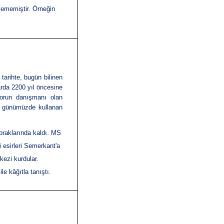
şememiştir. Örneğin
,
tarihte, bugün bilinen
larda 2200 yıl öncesine
atorun danışmanı olan
iş günümüzde kullanan
opraklarında kaldı. MS
i esirleri Semerkant'a
kezi kurdular.
le kâğıtla tanıştı.