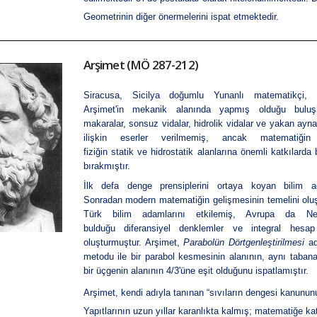
Geometrinin diğer önermelerini ispat etmektedir.
Arşimet (MÖ 287-212)
Siracusa, Sicilya doğumlu Yunanlı matematikçi, mü
Arşimet'in mekanik alanında yapmış olduğu buluşl
makaralar, sonsuz vidalar, hidrolik vidalar ve yakan aynal
ilişkin eserler verilmemiş, ancak matematiğin
fiziğin statik ve hidrostatik alanlarına önemli katkılard
bırakmıştır.
İlk defa denge prensiplerini ortaya koyan bilim ad
Sonradan
modern matematiğin
gelişmesinin temelini ol
Türk bilim adamlarını etkilemiş, Avrupa da
Ne
bulduğu
diferansiyel denklemler
ve
integral
hesap 
oluşturmuştur. Arşimet,
Parabolün Dörtgenleştirilmesi
ad
metodu ile bir parabol kesmesinin alanının, aynı taban
bir üçgenin alanının 4/3'üne eşit olduğunu ispatlamıştır.
Arşimet, kendi adıyla tanınan “sıvıların dengesi kanunun
Yapıtlarının uzun yıllar karanlıkta kalmış; matematiğe kat