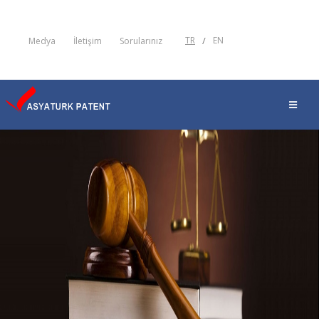
TR
/
EN
Medya
İletişim
Sorularınız