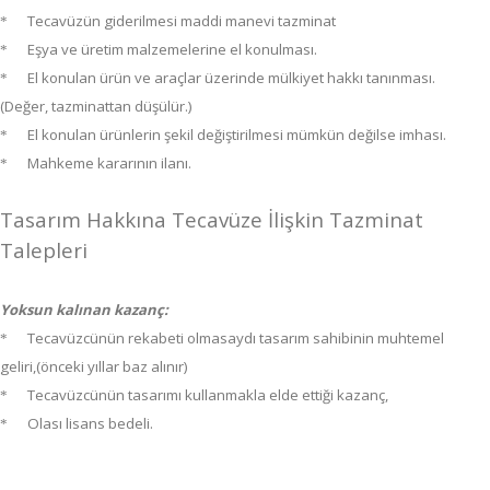
Tecavüzün giderilmesi maddi manevi tazminat
*
Eşya ve üretim malzemelerine el konulması.
*
El konulan ürün ve araçlar üzerinde mülkiyet hakkı tanınması.
*
(Değer, tazminattan düşülür.)
El konulan ürünlerin şekil değiştirilmesi mümkün değilse imhası.
*
Mahkeme kararının ilanı.
*
Tasarım Hakkına Tecavüze İlişkin Tazminat
Talepleri
Yoksun kalınan kazanç:
Tecavüzcünün rekabeti olmasaydı tasarım sahibinin muhtemel
*
geliri,(önceki yıllar baz alınır)
Tecavüzcünün tasarımı kullanmakla elde ettiği kazanç,
*
Olası lisans bedeli.
*