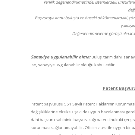
Yenilik değerlendirilmesinde, istemlerdeki unsurla
değe
Başvuruya konu buluşta ve önceki dökümanlardaki, ç
yaklaşım
Değerlendirmelerde görüşü alınacak k
Sanayiye uygulanabilir olma:
Buluş, tarım dahil sanayi
ise, sanayiye uygulanabilir olduğu kabul edilir.
Patent Başvur
Patent başvurusu 551 Sayılı Patent Haklarının Korunm
değişikliklerine eksiksiz şekilde uygun hazırlanması ge
dahi başvuru sahibinin başvuracağı patenti hukuki çerçev
korunması sağlanamayabilir. Ofisimiz tescile uygun bir