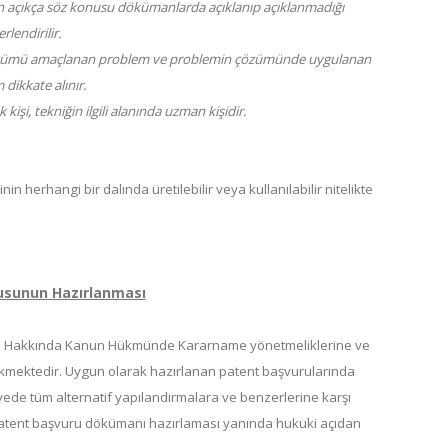
rın açıkça söz konusu dökümanlarda açıklanıp açıklanmadığı
rlendirilir.
özümü amaçlanan problem ve problemin çözümünde uygulanan
 dikkate alınır.
işi, tekniğin ilgili alanında uzman kişidir.
nin herhangi bir dalında üretilebilir veya kullanılabilir nitelikte
usunun Hazırlanması
ası Hakkında Kanun Hükmünde Kararname yönetmeliklerine ve
rekmektedir. Uygun olarak hazırlanan patent başvurularında
ede tüm alternatif yapılandırmalara ve benzerlerine karşı
 patent başvuru dökümanı hazırlaması yanında hukuki açıdan