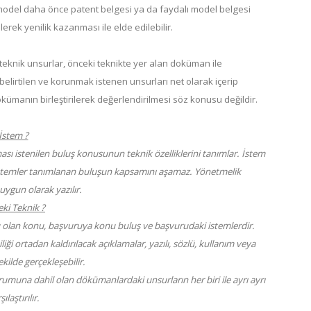
ı model daha önce patent belgesi ya da faydalı model belgesi
ilerek yenilik kazanması ile elde edilebilir.
eknik unsurlar, önceki teknikte yer alan doküman ile
belirtilen ve korunmak istenen unsurları net olarak içerip
ökümanın birleştirilerek değerlendirilmesi söz konusu değildir.
İstem ?
sı istenilen buluş konusunun teknik özelliklerini tanımlar. İstem
 istemler tanımlanan buluşun kapsamını aşamaz. Yönetmelik
ygun olarak yazılır.
ki Teknik ?
 olan konu, başvuruya konu buluş ve başvurudaki istemlerdir.
i ortadan kaldırılacak açıklamalar, yazılı, sözlü, kullanım veya
kilde gerçekleşebilir.
umuna dahil olan dökümanlardaki unsurların her biri ile ayrı ayrı
şılaştırılır.