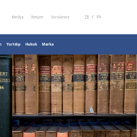
/
TR
EN
Medya
İletişim
Sorularınız
ı
Yurtdışı
Hukuk
Marka