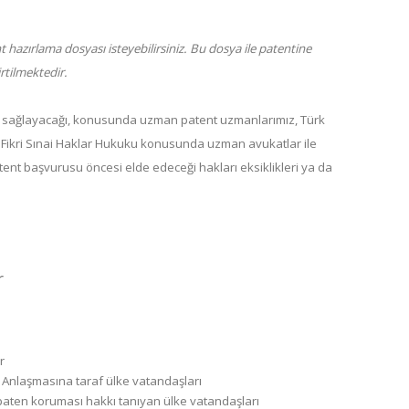
t hazırlama dosyası isteyebilirsiniz. Bu dosya ile patentine
rtilmektedir.
a sağlayacağı, konusunda uzman patent uzmanlarımız, Türk
ve Fikri Sınai Haklar Hukuku konusunda uzman avukatlar ile
tent başvurusu öncesi elde edeceği hakları eksiklikleri ya da
r
r
 Anlaşmasına taraf ülke vatandaşları
a paten koruması hakkı tanıyan ülke vatandaşları