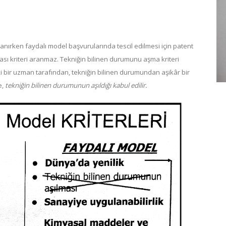
aranırken faydalı model başvurularında tescil edilmesi için patent
sı kriteri aranmaz. Tekniğin bilinen durumunu aşma kriteri
daki bir uzman tarafından, tekniğin bilinen durumundan aşikâr bir
e,
tekniğin bilinen durumunun aşıldığı kabul edilir.