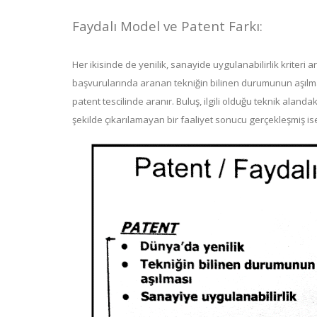
Faydalı Model ve Patent Farkı:
Her ikisinde de yenilik, sanayide uygulanabilirlik kriteri 
başvurularında aranan tekniğin bilinen durumunun aşılma
patent tescilinde aranır. Buluş, ilgili olduğu teknik alan
şekilde çıkarılamayan bir faaliyet sonucu gerçekleşmiş is