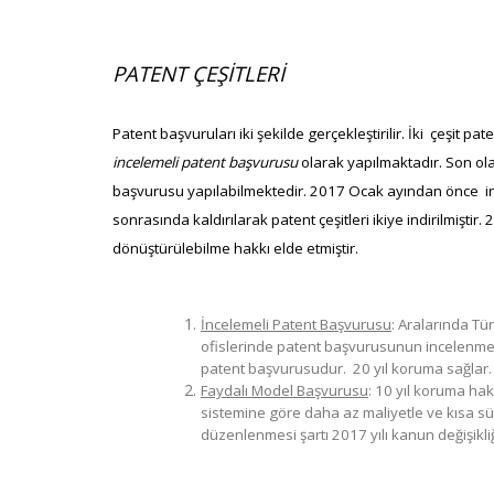
PATENT ÇEŞİTLERİ
Patent başvuruları iki şekilde gerçekleştirilir. İki çeşit p
incelemeli patent başvurusu
olarak yapılmaktadır. Son ol
başvurusu yapılabilmektedir. 2017 Ocak ayından önce in
sonrasında kaldırılarak patent çeşitleri ikiye indirilmişti
dönüştürülebilme hakkı elde etmiştir.
İncelemeli Patent Başvurusu
: Aralarında Tü
ofislerinde patent başvurusunun incelenmes
patent başvurusudur. 20 yıl koruma sağlar.
Faydalı Model Başvurusu
: 10 yıl koruma ha
sistemine göre daha az maliyetle ve kısa sü
düzenlenmesi şartı 2017 yılı kanun değişikliği