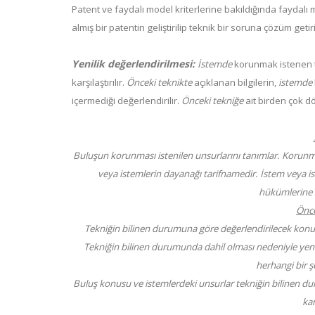
Patent ve faydalı model kriterlerine bakıldığında faydal
almış bir patentin geliştirilip teknik bir soruna çözüm getir
Yenilik değerlendirilmesi:
İstemde
korunmak istenen t
karşılaştırılır.
Önceki teknikte
açıklanan bilgilerin,
istemde
içermediği değerlendirilir.
Önceki tekniğe
ait birden çok d
Buluşun korunması istenilen unsurlarını tanımlar. Korunma
veya istemlerin dayanağı tarifnamedir. İstem veya
hükümlerine u
Önce
Tekniğin bilinen durumuna göre değerlendirilecek konu
Tekniğin bilinen durumunda dahil olması nedeniyle yeniliğ
herhangi bir şe
Buluş konusu ve istemlerdeki unsurlar tekniğin bilinen dur
kar