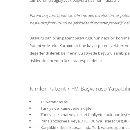
tam koruma sağlayacak başvuru hazırlanmaktadır.
Patent başvurularınız için ofisimizden ücretsiz örnek paten
başvuracağınız ürünü ne şekilde tarif etmeniz gerektiği beli
Başvuru sahibinin patent başvurusunun nasıl bir korum
Patent ve Marka Kurumu siciline kayıtlı patent vekilleri 
değerlendirilerek belirlenir. Bu sayede başvuru sahibi pa
riskleri ile önceden ücretsiz tespit edebilir.
Kimler Patent / FM Başvurusu Yapabili
TC vatandaşları
·
Türkiye’de ikamet eden kişiler
·
Türkiye’de sınai veya ticari faaliyette bulunan kişile
·
Paris sözleşmesi veya DTÖ (Dünya Ticaret Örgütü)
·
Karşılıklılık ilkesi kapsamında Türk vatandaşların
·