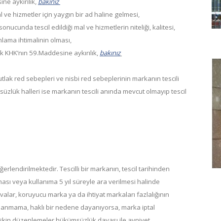
ne aykırılık,
bakınız
ve hizmetler için yaygın bir ad haline gelmesi,
sonucunda tescil edildiği mal ve hizmetlerin niteliği, kalitesi,
lama ihtimalinin olması,
k KHK’nın 59.Maddesine aykırılık,
bakınız
lak red sebepleri ve nisbi red sebeplerinin markanın tescili
üzlük halleri ise markanın tescili anında mevcut olmayıp tescil
lendirilmektedir. Tescilli bir markanın, tescil tarihinden
ması veya kullanıma 5 yıl süreyle ara verilmesi halinde
avalar, koruyucu marka ya da ihtiyat markaları fazlalığının
lanmama, haklı bir nedene dayanıyorsa, marka iptal
ilişkin düzenlemeler hükümsüzlük davası ile ayniyet