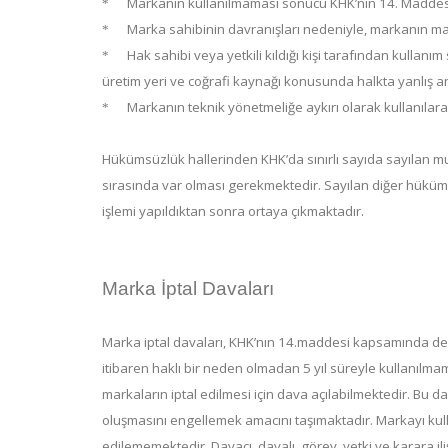
Markanın kullanılmaması sonucu KHK’nın 14. Maddesi
*
Marka sahibinin davranışları nedeniyle, markanın mal 
*
Hak sahibi veya yetkili kıldığı kişi tarafından kullanım 
*
üretim yeri ve coğrafi kaynağı konusunda halkta yanlış an
Markanın teknik yönetmeliğe aykırı olarak kullanılara
*
Hükümsüzlük hallerinden KHK’da sınırlı sayıda sayılan mut
sırasında var olması gerekmektedir. Sayılan diğer hüküms
işlemi yapıldıktan sonra ortaya çıkmaktadır.
Marka İptal Davaları
Marka iptal davaları, KHK’nın 14.maddesi kapsamında değer
itibaren haklı bir neden olmadan 5 yıl süreyle kullanılma
markaların iptal edilmesi için dava açılabilmektedir. Bu d
oluşmasını engellemek amacını taşımaktadır. Markayı kul
edilememektedir. Davacı, davalı, görev, yetki ve karara 