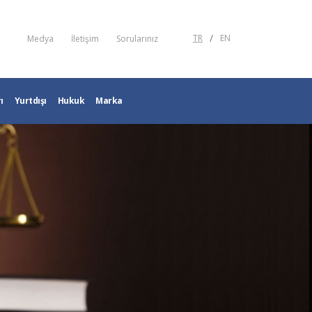
/
TR
EN
Medya
İletişim
Sorularınız
ı
Yurtdışı
Hukuk
Marka