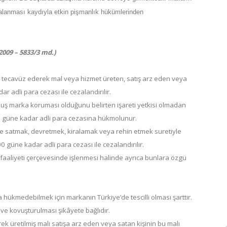
akalanması kaydıyla etkin pişmanlık hükümlerinden
2009 – 5833/3 md.)
le tecavüz ederek mal veya hizmet üreten, satış arz eden veya
r adli para cezası ile cezalandırılır.
ş marka koruması olduğunu belirten işareti yetkisi olmadan
00 güne kadar adli para cezasına hükmolunur.
de satmak, devretmek, kiralamak veya rehin etmek suretiyle
0 güne kadar adli para cezası ile cezalandırılır.
n faaliyeti çerçevesinde işlenmesi halinde ayrıca bunlara özgü
hükmedebilmek için markanın Türkiye’de tescilli olması şarttır.
ve kovuşturulması şikâyete bağlıdır.
ek üretilmiş malı satışa arz eden veya satan kişinin bu malı