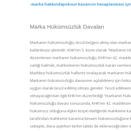
-marka hakkındayoksun kazancın hesaplanması için
Marka Hükümsüzlük Davaları
Markanın hükümsüzlüğü, tescil belgesi almış olan markan
kaldırılması işlemidir. KHK’nın 5. kısmı olarak “Markanın
düzenlenen markanın hükümsüzlüğü, KHK’nın 42. maddesin
varlığı halinde, mahkemenin hükümsüzlük kararı vermesi ile
Maddesi hükümsüzlük hallerini sıralayarak markanın hük
Markanın hükümsüzlüğü davasının açılabilmesi için hükü
uygun olarak tescil edilmiş olması gerekir. Tescil edilme
olmayacağından ilgili KHK’nın düzenlediği “markanın h
hükümsüzlüğü davası sonucunda, KHK’nın 42. maddesine
hükümsüz olduğuna ilişkin tespit niteliğinde mahkeme k
tarafından mahkeme kararına binaen hükümsüzlüğüne kara
sebeple, dava açılırken terkin talebi de ekleneceğinden