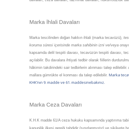
Marka İhlali Davaları
Marka tescilinden doğan hakkın ihlali (marka tecavüzü),
tes
koruma süresi içerisinde marka sahibinin izni ve/veya onay
kapsamda delil tespiti davası, tecavüzün tespiti davası, t
açılabilir. Bu davalara ihtiyati tedbir olarak fiillerin durdur
hâkimin takdirindeki sair tedbirlerin alınması talep edilebil
Marka tecav
mallara gümrükte el konması da talep edilebilir.
KHK’nın 9. madde ve 61. maddesinebakınız.
Marka Ceza Davaları
K.H.K madde 61/A ceza hukuku kapsamında yaptırıma tabi olan 
kanunilik ilkesi gereği tahdidir (sınırlanmıştır) ve şikâyete