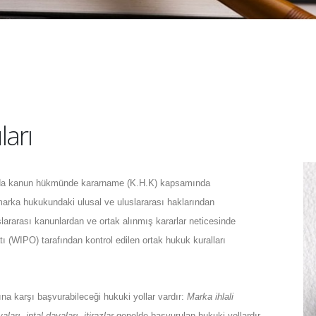
arı
ında kanun hükmünde kararname (K.H.K) kapsamında
marka hukukundaki ulusal ve uluslararası haklarından
rarası kanunlardan ve ortak alınmış kararlar neticesinde
ı (WIPO) tarafından kontrol edilen ortak hukuk kuralları
na karşı başvurabileceği hukuki yollar vardır:
Marka ihlali
arı, iptal davaları, itirazlar
genelde başvurulan hukuki yollardır.