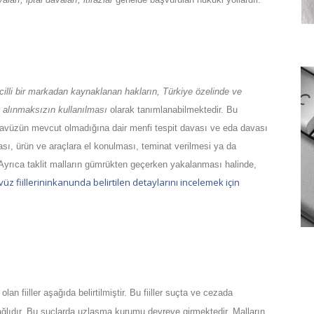
cilli bir markadan kaynaklanan hakların, Türkiye özelinde ve
ı alınmaksızın kullanılması
olarak tanımlanabilmektedir. Bu
ecavüzün mevcut olmadığına dair menfi tespit davası ve eda davası
ulması, ürün ve araçlara el konulması, teminat verilmesi ya da
ir. Ayrıca taklit malların gümrükten geçerken yakalanması halinde,
üz fiillerininkanunda belirtilen detaylarını incelemek için
fiiller aşağıda belirtilmiştir. Bu fiiller suçta ve cezada
 bağlıdır. Bu suçlarda uzlaşma kurumu devreye girmektedir. Malların