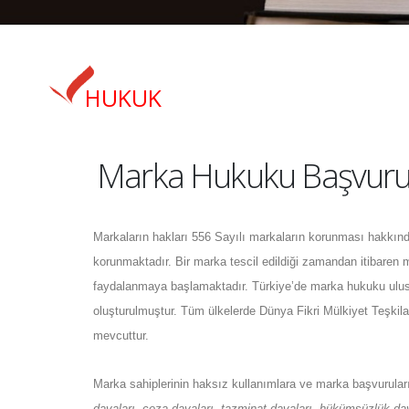
HUKUK
Marka Hukuku Başvurul
Markaların hakları 556 Sayılı markaların korunması hakk
korunmaktadır. Bir marka tescil edildiği zamandan itibaren 
faydalanmaya başlamaktadır. Türkiye’de marka hukuku ulusla
oluşturulmuştur. Tüm ülkelerde Dünya Fikri Mülkiyet Teşkilat
mevcuttur.
Marka sahiplerinin haksız kullanımlara ve marka başvuruları
davaları, ceza davaları, tazminat davaları, hükümsüzlük daval