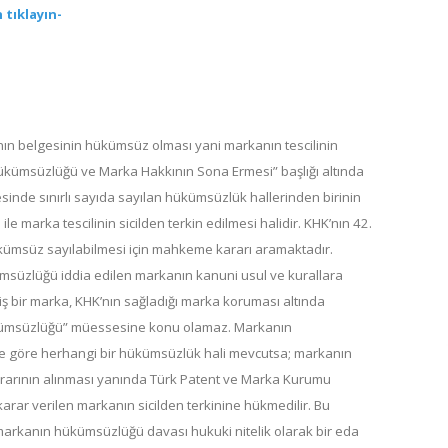
 tıklayın-
ın belgesinin hükümsüz olması yani markanın tescilinin
 Hükümsüzlüğü ve Marka Hakkının Sona Ermesi” başlığı altında
de sınırlı sayıda sayılan hükümsüzlük hallerinden birinin
 marka tescilinin sicilden terkin edilmesi halidir. KHK’nın 42.
ümsüz sayılabilmesi için mahkeme kararı aramaktadır.
msüzlüğü iddia edilen markanın kanuni usul ve kurallara
miş bir marka, KHK’nın sağladığı marka koruması altında
ükümsüzlüğü” müessesine konu olamaz. Markanın
 göre herhangi bir hükümsüzlük hali mevcutsa; markanın
ararının alınması yanında Türk Patent ve Marka Kurumu
r verilen markanın sicilden terkinine hükmedilir. Bu
 markanın hükümsüzlüğü davası hukuki nitelik olarak bir eda