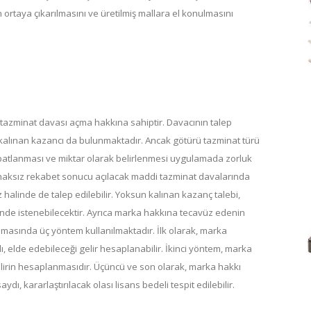
n ortaya çıkarılmasını ve üretilmiş mallara el konulmasını
azminat davası açma hakkına sahiptir. Davacının talep
n kalınan kazancı da bulunmaktadır. Ancak götürü tazminat türü
patlanması ve miktar olarak belirlenmesi uygulamada zorluk
a haksız rekabet sonucu açılacak maddi tazminat davalarında
üz halinde de talep edilebilir. Yoksun kalınan kazanç talebi,
alinde istenebilecektir. Ayrıca marka hakkına tecavüz edenin
asında üç yöntem kullanılmaktadır. İlk olarak, marka
ı, elde edebileceği gelir hesaplanabilir. İkinci yöntem, marka
elirin hesaplanmasıdır. Üçüncü ve son olarak, marka hakkı
dı, kararlaştırılacak olası lisans bedeli tespit edilebilir.