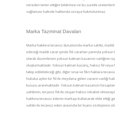
nereden temin ettiğini bildirmesi ve bu suretle üretenleri
sağlaması halinde hakkında cezaya hükmolunmaz.
Marka Tazminat Davaları
Marka hakkına tecavüz durumunda marka sahibi, maddi t
edeceği maddi zarar içinde fiili zararları yanında yoksu
olarak düzenlenen yoksun kalınan kazancın varlığının is
oluşturmaktadır. Yoksun kalınan kazanç, haksız fiil vey
talep edilebileceği gibi, diğer sınai ve fikri haklara tecav
hukuka aykırı bir fiil ile meydana gelen zararın varlığı h
kusuru aranmaktadır. Yoksun kalınan kazancın hesaplanm
sahibinin, tecavüz fiili ile oluşan haksız rekabet olmasayd
hakkına tecavüz edenin markayı kullanarak elde ettiği g
sahibi ile tecavüz eden arasında bir lisans sözleşmesi olsay