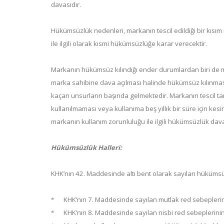
davasıdır.
Hükümsüzlük nedenleri, markanın tescil edildiği bir kısım
ile ilgili olarak kısmi hükümsüzlüğe karar verecektir.
Markanın hükümsüz kılındığı ender durumlardan biri de ma
marka sahibine dava açılması halinde hükümsüz kılınmas
kaçan unsurların başında gelmektedir. Markanın tescil tari
kullanılmaması veya kullanıma beş yıllık bir süre için kes
markanın kullanım zorunluluğu ile ilgili hükümsüzlük dav
Hükümsüzlük Halleri:
KHK’nın 42. Maddesinde altı bent olarak sayılan hükümsüz
KHK’nın 7. Maddesinde sayılan mutlak red sebeplerini
*
KHK’nın 8. Maddesinde sayılan nisbi red sebeplerinin 
*