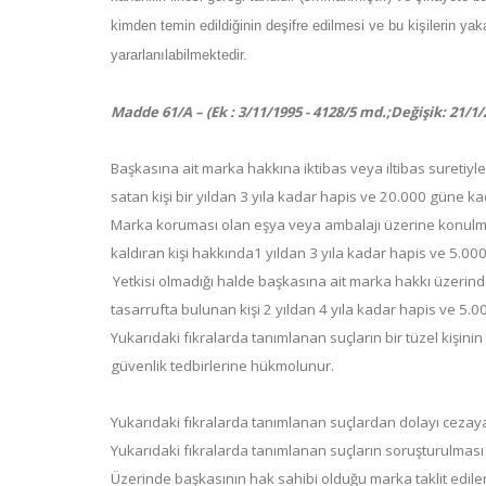
kimden temin edildiğinin deşifre edilmesi ve bu kişilerin y
yararlanılabilmektedir.
Madde 61/A – (Ek : 3/11/1995 - 4128/5 md.;Değişik: 21/1/
Başkasına ait marka hakkına iktibas veya iltibas suretiy
satan kişi bir yıldan 3 yıla kadar hapis ve 20.000 güne kada
Marka koruması olan eşya veya ambalajı üzerine konulmu
kaldıran kişi hakkında1 yıldan 3 yıla kadar hapis ve 5.0
Yetkisi olmadığı halde başkasına ait marka hakkı üzerin
tasarrufta bulunan kişi 2 yıldan 4 yıla kadar hapis ve 5.00
Yukarıdaki fıkralarda tanımlanan suçların bir tüzel kişini
güvenlik tedbirlerine hükmolunur.
Yukarıdaki fıkralarda tanımlanan suçlardan dolayı cezaya 
Yukarıdaki fıkralarda tanımlanan suçların soruşturulması 
Üzerinde başkasının hak sahibi olduğu marka taklit ediler