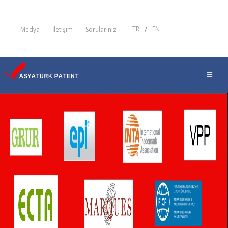
TR
/
EN
Medya
İletişim
Sorularınız