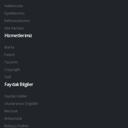
Hakkımızda
Üyeliklerimiz
Referanslarımız
Site Haritası
Hizmetlerimiz
Marka
Patent
Tasarım
Copyright
Telif
Faydalı Bilgiler
Faydalı Linkler
Uluslararası Örgütler
Mevzuat
Anlaşmalar
Buluşçu Fizikler