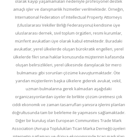
olarak kayıp yaşamamaları nedeniyle profesyonel destek
amaçlı işler ve danışmanlık hizmetler verilmektedir. Örneğin,
International Federation of Intellectual Property Attorneys
(Uluslararası Vekiller Birliği Federasyonu) kendisine üye
uluslararası dernek, sivil toplum örgütleri, resmi kurumlar,
münferit avukatları üye olarak kabul etmektedir. Buradaki
avukatlar, yerel ülkelerde oluşan bürokratik engelleri, yerel
ülkelerde fikri sınai haklar konusunda müşterinin kafasında
oluşan belirsizlikleri, yerel ülkesinde danışılacak bir merci
bulmaması gibi sorunları çözüme kavuşturmaktadır. Öte
yandan müşterilerin başka ülkelere giderek avukat, vekil,
uzman bulmalarına gerek kalmadan aşağıdaki
organizasyonlardan üyeler ile birlikte çözüm üretmesi çok
ciddi ekonomik ve zaman tasarrufları yanısıra işlerini planları
doğrultusunda tam bir belirleme ile yapmasını sağlamaktadır.
Diğer bir kuruluş olan European Communities Trade Mark
Association (Avrupa Toplulukları Ticari Marka Derneği) üyeleri
internetin patlaması ve dünya ekonomisinde ticari markaları