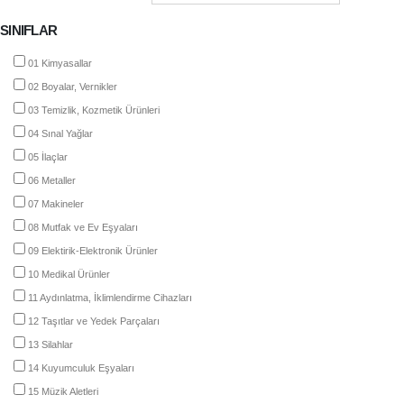
SINIFLAR
01 Kimyasallar
02 Boyalar, Vernikler
03 Temizlik, Kozmetik Ürünleri
04 Sınal Yağlar
05 İlaçlar
06 Metaller
07 Makineler
08 Mutfak ve Ev Eşyaları
09 Elektirik-Elektronik Ürünler
10 Medikal Ürünler
11 Aydınlatma, İklimlendirme Cihazları
12 Taşıtlar ve Yedek Parçaları
13 Silahlar
14 Kuyumculuk Eşyaları
15 Müzik Aletleri