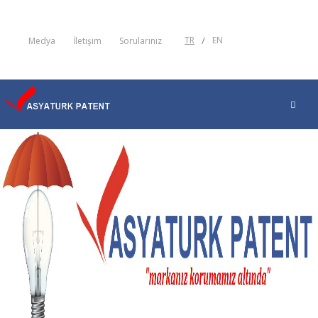
TR
/
EN
Medya
İletişim
Sorularınız