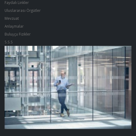
Faydalı Linkler
Uluslararası Örgütler
Mevzuat
Anlaşmalar
Buluşçu Fizikler
S.S.S