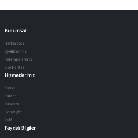
Kurumsal
Hakkımızda
Üyeliklerimiz
Referanslarımız
Site Haritası
Hizmetlerimiz
Marka
Patent
Tasarım
Copyright
Telif
Faydalı Bilgiler