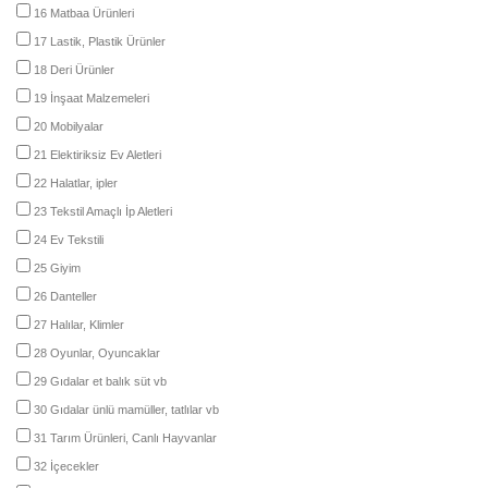
16 Matbaa Ürünleri
17 Lastik, Plastik Ürünler
18 Deri Ürünler
19 İnşaat Malzemeleri
20 Mobilyalar
21 Elektiriksiz Ev Aletleri
22 Halatlar, ipler
23 Tekstil Amaçlı İp Aletleri
24 Ev Tekstili
25 Giyim
26 Danteller
27 Halılar, Klimler
28 Oyunlar, Oyuncaklar
29 Gıdalar et balık süt vb
30 Gıdalar ünlü mamüller, tatlılar vb
31 Tarım Ürünleri, Canlı Hayvanlar
32 İçecekler