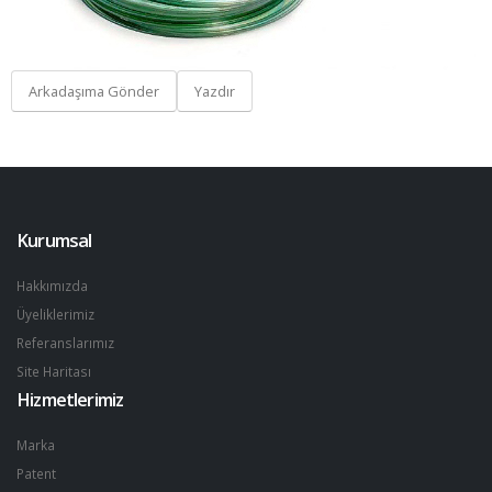
Arkadaşıma Gönder
Yazdır
Kurumsal
Hakkımızda
Üyeliklerimiz
Referanslarımız
Site Haritası
Hizmetlerimiz
Marka
Patent