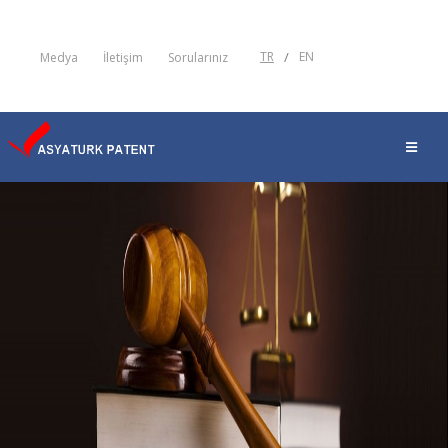
TR
/
EN
Medya
İletişim
Sorularınız