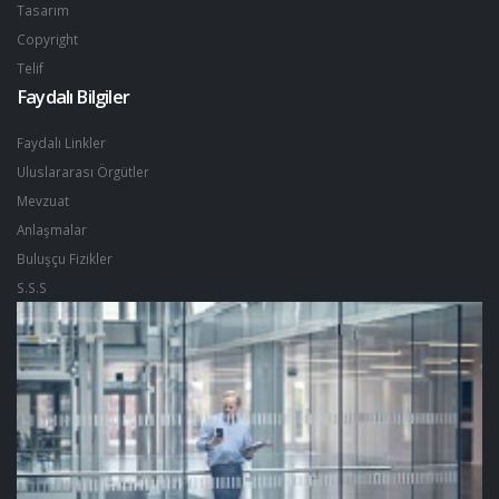
Tasarım
Copyright
Telif
Faydalı Bilgiler
Faydalı Linkler
Uluslararası Örgütler
Mevzuat
Anlaşmalar
Buluşçu Fizikler
S.S.S