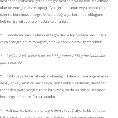
devre topoğrafyasını içeren entegre devrenin ya da koruma altında
olan bir entegre devre topoğrafya içeren ürünün veya ambalajının
üzerine konulmuş entegre devre topoğrafya koruması olduğunu
belirten işareti yetkisi olmadan kaldıranlar.
* Kendilerini haksız olarak entegre devre topoğrafya başvurusu
veya entegre devre topoğrafya hakkı sahibi olarak gösterenler.
*
1 yıldan 2 yıla kadar hapis ve 500 günden 1000 güne kadar adli
para cezası ile
* Hakkı veya tasarruf yetkisi olmadığını bilerek/bilmesi gerekerek
devir, intikal, rehin ve haciz veya lisans hakkını kullanan, devreden,
rehneden (para karşılığı rehin bırakmak) ya da bu haklar üzerinde
herhangi bir tasarrufta bulunanlar.
* Halihazırda korunan entegre devre topoğrafya hakkı olmayan,
hak süresi ya da koruma süresi bittiği kendisinin veya başkasının