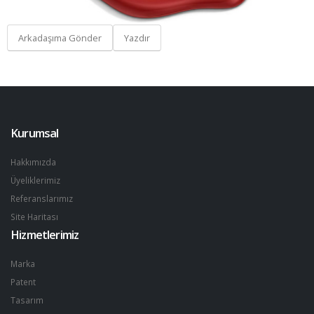
Arkadaşıma Gönder
Yazdır
Kurumsal
Hakkımızda
Üyeliklerimiz
Referanslarımız
Site Haritası
Hizmetlerimiz
Marka
Patent
Tasarım