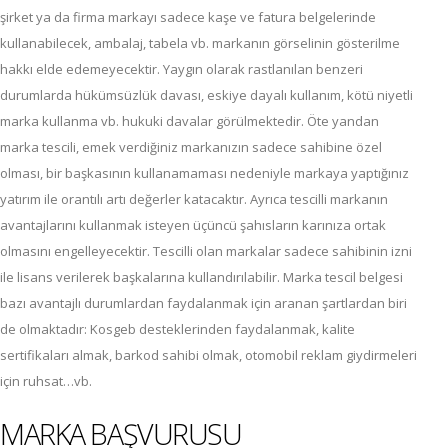
şirket ya da firma markayı sadece kaşe ve fatura belgelerinde
kullanabilecek, ambalaj, tabela vb. markanın görselinin gösterilme
hakkı elde edemeyecektir. Yaygın olarak rastlanılan benzeri
durumlarda hükümsüzlük davası, eskiye dayalı kullanım, kötü niyetli
marka kullanma vb. hukuki davalar görülmektedir. Öte yandan
marka tescili, emek verdiğiniz markanızın sadece sahibine özel
olması, bir başkasının kullanamaması nedeniyle markaya yaptığınız
yatırım ile orantılı artı değerler katacaktır. Ayrıca tescilli markanın
avantajlarını kullanmak isteyen üçüncü şahısların karınıza ortak
olmasını engelleyecektir. Tescilli olan markalar sadece sahibinin izni
ile lisans verilerek başkalarına kullandırılabilir. Marka tescil belgesi
bazı avantajlı durumlardan faydalanmak için aranan şartlardan biri
de olmaktadır: Kosgeb desteklerinden faydalanmak, kalite
sertifikaları almak, barkod sahibi olmak, otomobil reklam giydirmeleri
için ruhsat…vb.
MARKA BAŞVURUSU