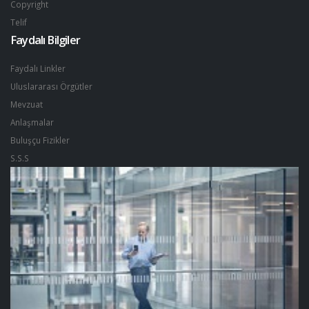
Copyright
Telif
Faydalı Bilgiler
Faydalı Linkler
Uluslararası Örgütler
Mevzuat
Anlaşmalar
Buluşçu Fizikler
S.S.S