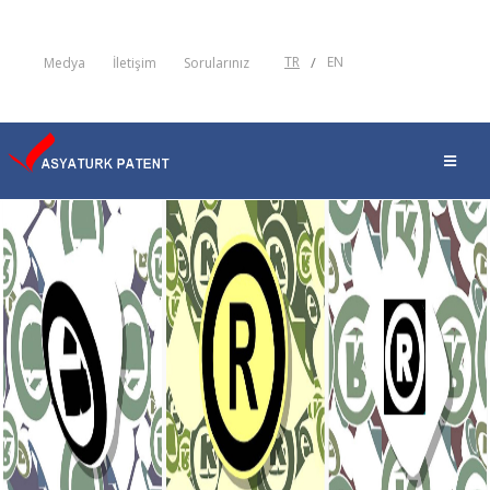
TR
/
EN
Medya
İletişim
Sorularınız