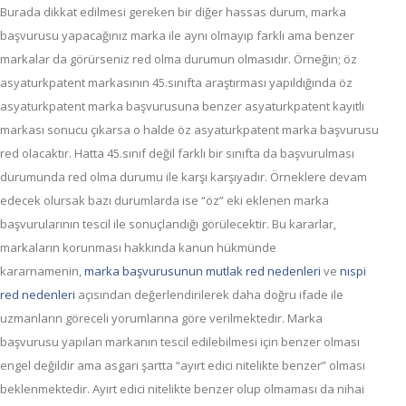
Burada dikkat edilmesi gereken bir diğer hassas durum, marka
başvurusu yapacağınız marka ile aynı olmayıp farklı ama benzer
markalar da görürseniz red olma durumun olmasıdır. Örneğin; öz
asyaturkpatent markasının 45.sınıfta araştırması yapıldığında öz
asyaturkpatent marka başvurusuna benzer asyaturkpatent kayıtlı
markası sonucu çıkarsa o halde öz asyaturkpatent marka başvurusu
red olacaktır. Hatta 45.sınıf değil farklı bir sınıfta da başvurulması
durumunda red olma durumu ile karşı karşıyadır. Örneklere devam
edecek olursak bazı durumlarda ise “öz” eki eklenen marka
başvurularının tescil ile sonuçlandığı görülecektir. Bu kararlar,
markaların korunması hakkında kanun hükmünde
kararnamenin,
marka başvurusunun mutlak red nedenleri
ve
nıspi
red nedenleri
açısından değerlendirilerek daha doğru ifade ile
uzmanların göreceli yorumlarına göre verilmektedir. Marka
başvurusu yapılan markanın tescil edilebilmesi için benzer olması
engel değildir ama asgari şartta “ayırt edici nitelikte benzer” olması
beklenmektedir. Ayırt edici nitelikte benzer olup olmaması da nihai