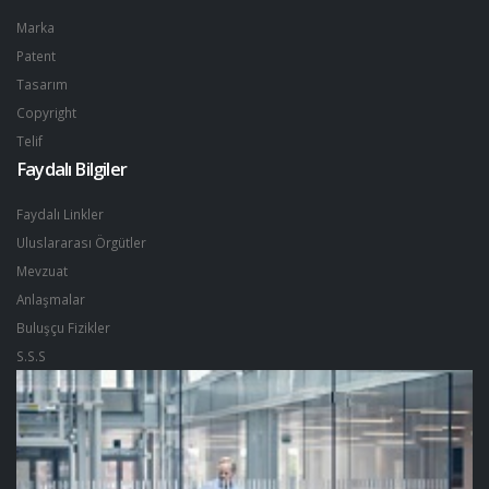
Marka
Patent
Tasarım
Copyright
Telif
Faydalı Bilgiler
Faydalı Linkler
Uluslararası Örgütler
Mevzuat
Anlaşmalar
Buluşçu Fizikler
S.S.S