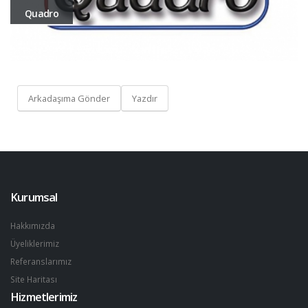
Quadro
Arkadaşıma Gönder
Yazdır
Kurumsal
Hakkımızda
Üyeliklerimiz
Referanslarımız
Site Haritası
Hizmetlerimiz