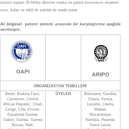
sistemi toplam 35 Afrika ülkesine marka ve patent korumasını nispeten
ucuz, kolay ve etkili bir şekilde bir arada sunar.
İki bölgesel patent sistemi arasında bir karşılaştırma aşağıda
verilmiştir.
OAPI
ARIPO
ORGANİZASYON TEMELLERİ
Benin, Burkina Faso,
ÜYELER
Botswana, Gambia,
Cameroon, Central
Ghana, Kenya,
African Republic, Chad,
Lesotho, Liberia,
Congo, Côte d’Ivoire,
Malawi,
Equatorial Guinea,
Mozambique,
Gabon, Guinea, Guinea
Namibia, Rwanda,
Bissau, Mali,
Sierra Leone,