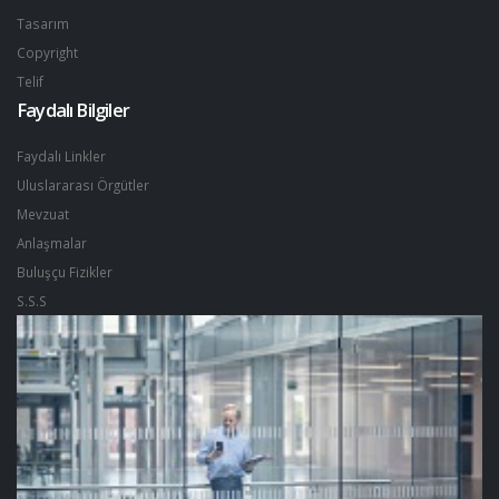
Tasarım
Copyright
Telif
Faydalı Bilgiler
Faydalı Linkler
Uluslararası Örgütler
Mevzuat
Anlaşmalar
Buluşçu Fizikler
S.S.S