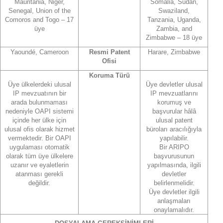
Mauritania, Niger,
Somalia, Sudan,
Senegal, Union of the
Swaziland,
Comoros and Togo – 17
Tanzania, Uganda,
üye
Zambia, and
Zimbabwe – 18 üye
Yaoundé, Cameroon
Resmi Patent
Harare, Zimbabwe
Ofisi
Koruma Türü
Üye ülkelerdeki ulusal
Üye devletler ulusal
IP mevzuatının bir
IP mevzuatlarını
arada bulunmaması
korumuş ve
nedeniyle OAPI sistemi
başvurular hâlâ
içinde her ülke için
ulusal patent
ulusal ofis olarak hizmet
büroları aracılığıyla
vermektedir. Bir OAPI
yapılabilir.
uygulaması otomatik
Bir ARIPO
olarak tüm üye ülkelere
başvurusunun
uzanır ve eyaletlerin
yapılmasında, ilgili
atanması gerekli
devletler
değildir.
belirlenmelidir.
Üye devletler ilgili
anlaşmaları
onaylamalıdır.