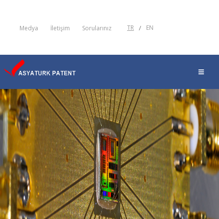
TR
/
EN
Medya
İletişim
Sorularınız