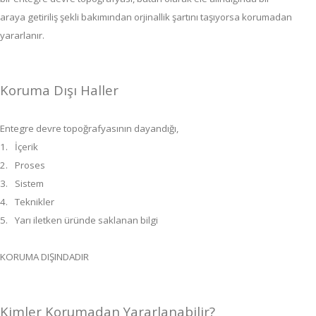
araya getiriliş şekli bakımından orjinallik şartını taşıyorsa korumadan
yararlanır.
Koruma Dışı Haller
Entegre devre topoğrafyasının dayandığı,
1.
İçerik
2.
Proses
3.
Sistem
4.
Teknikler
5.
Yarı iletken üründe saklanan bilgi
KORUMA DIŞINDADIR
Kimler Korumadan Yararlanabilir?