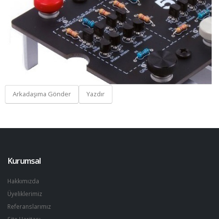
Arkadaşıma Gönder
Yazdır
Kurumsal
Hakkımızda
Üyeliklerimiz
Referanslarımız
Site Haritası