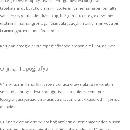
“Entegre Devre Topoğrafyası”, entegre devreyi oluşturan
tabakaların üç boyutlu dizilimini gösteren ve herhangi bir formatta
sabitlenmiş görüntüler dizisi olup, her görüntü entegre devrenin
üretiminin herhangi bir aşamasındaki yüzeyinin tamamının veya bir
kısmının görünümünü ifade eder.
Korunan entegre devre topoğraflarında aranan nitelik orjinalliktir.
Orjinal Topoğrafya
Yaratıcısının kendi fikri çabası sonucu ortaya çıkmış ve yaratma
§
sırasında entegre devre topoğrafyası üreticileri ve entegre
topografyası yaratıcıları arasında sıradan olarak kabul edilmiyor ise
orjinaldir.
Bilinen elemanların ve ara bağlantıların düzenlenmesinden oluşan
§
bir entegre devre topoğrafyası, bütün olarak ele alındığında bir