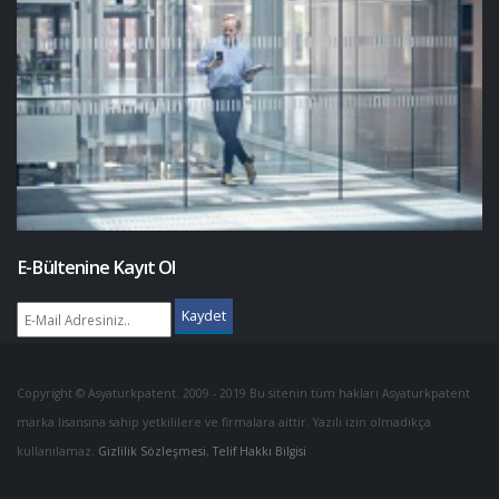
E-Bültenine Kayıt Ol
Kaydet
Copyright © Asyaturkpatent. 2009 - 2019 Bu sitenin tüm hakları Asyaturkpatent
marka lisansına sahip yetkililere ve firmalara aittir. Yazılı izin olmadıkça
kullanılamaz.
Gizlilik Sözleşmesi
,
Telif Hakkı Bilgisi