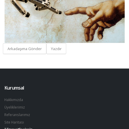
Arkadaşıma Gönder
Yazdır
Kurumsal
Hakkımızda
Üyeliklerimiz
Referanslarımız
Site Haritası