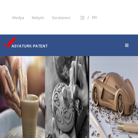
TR
/
EN
Medya
İletişim
Sorularınız