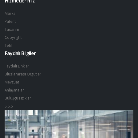
Hizmetlerimiz
Marka
Patent
Tasarım
Copyright
Telif
Faydalı Bilgiler
Faydalı Linkler
Uluslararası Örgütler
Mevzuat
Anlaşmalar
Buluşçu Fizikler
S.S.S