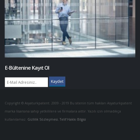
E-Bültenine Kayıt Ol
Kaydet
Copyright © Asyaturkpatent. 2009 - 2019 Bu sitenin tüm hakları Asyaturkpatent
marka lisansına sahip yetkililere ve firmalara aittir. Yazılı izin olmadıkça
kullanılamaz.
Gizlilik Sözleşmesi
,
Telif Hakkı Bilgisi